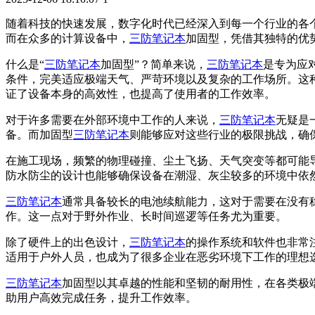
随着科技的快速发展，数字化时代已经深入到每一个行业的各
而在众多的计算设备中，
三防笔记本
加固型，凭借其独特的优
什么是“
三防笔记本
加固型”？简单来说，
三防笔记本
是专为应
条件，完美适应极端天气、严苛环境以及复杂的工作场所。这
证了设备本身的高效性，也提高了使用者的工作效率。
对于许多需要在外部环境中工作的人来说，
三防笔记本
无疑是
备。而加固型
三防笔记本
则能够应对这些行业的极限挑战，确
在施工现场，频繁的物理碰撞、尘土飞扬、天气突变等都可能
防水防尘的设计也能够确保设备在潮湿、灰尘较多的环境中依
三防笔记本
通常具备较长的电池续航能力，这对于需要在没有
作。这一点对于野外作业、长时间巡逻等任务尤为重要。
除了硬件上的出色设计，
三防笔记本
的操作系统和软件也非常
适用于户外人员，也成为了很多企业在恶劣环境下工作的理想
三防笔记本
加固型以其卓越的性能和坚韧的耐用性，在各类极
助用户高效完成任务，提升工作效率。