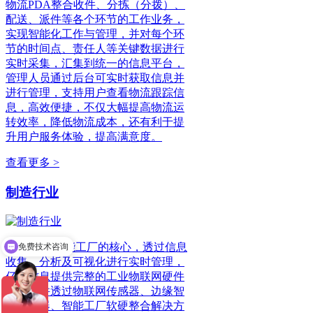
物流PDA整合收件、分拣（分拨）、
配送、派件等各个环节的工作业务，
实现智能化工作与管理，并对每个环
节的时间点、责任人等关键数据进行
实时采集，汇集到统一的信息平台，
管理人员通过后台可实时获取信息并
进行管理，支持用户查看物流跟踪信
息，高效便捷，不仅大幅提高物流运
转效率，降低物流成本，还有利于提
升用户服务体验，提高满意度。
查看更多 >
制造行业
免费技术咨询
工业4.0是智能工厂的核心，透过信息
免费报价
收集、分析及可视化进行实时管理，
亿道信息提供完整的工业物联网硬件
架构，并透过物联网传感器、边缘智
能服务器、智能工厂软硬整合解决方