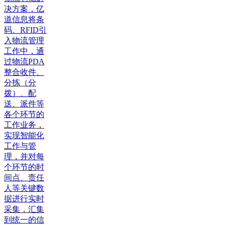
决方案，亿
道信息将条
码、RFID引
入物流管理
工作中，通
过物流PDA
整合收件、
分拣（分
拨）、配
送、派件等
各个环节的
工作业务，
实现智能化
工作与管
理，并对每
个环节的时
间点、责任
人等关键数
据进行实时
采集，汇集
到统一的信