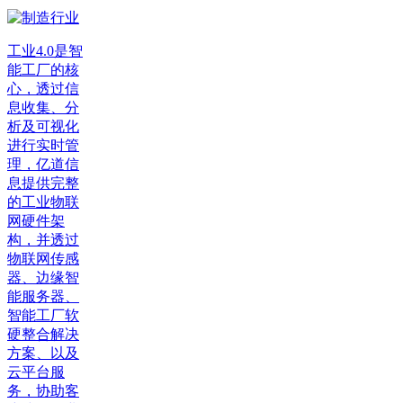
工业4.0是智
能工厂的核
心，透过信
息收集、分
析及可视化
进行实时管
理，亿道信
息提供完整
的工业物联
网硬件架
构，并透过
物联网传感
器、边缘智
能服务器、
智能工厂软
硬整合解决
方案、以及
云平台服
务，协助客