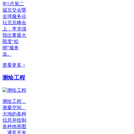
年5月第二
届京交会暨
全球服务论
坛北京峰会
上，李克强
指出要最大
限度“松
绑”服务
业。
查看更多 >
测绘工程
测绘工程，
测量空间、
大地的各种
信息并绘制
各种地形图
。通常开发