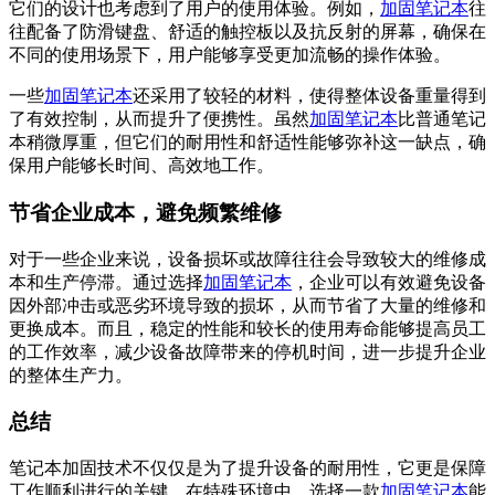
它们的设计也考虑到了用户的使用体验。例如，
加固笔记本
往
往配备了防滑键盘、舒适的触控板以及抗反射的屏幕，确保在
不同的使用场景下，用户能够享受更加流畅的操作体验。
一些
加固笔记本
还采用了较轻的材料，使得整体设备重量得到
了有效控制，从而提升了便携性。虽然
加固笔记本
比普通笔记
本稍微厚重，但它们的耐用性和舒适性能够弥补这一缺点，确
保用户能够长时间、高效地工作。
节省企业成本，避免频繁维修
对于一些企业来说，设备损坏或故障往往会导致较大的维修成
本和生产停滞。通过选择
加固笔记本
，企业可以有效避免设备
因外部冲击或恶劣环境导致的损坏，从而节省了大量的维修和
更换成本。而且，稳定的性能和较长的使用寿命能够提高员工
的工作效率，减少设备故障带来的停机时间，进一步提升企业
的整体生产力。
总结
笔记本加固技术不仅仅是为了提升设备的耐用性，它更是保障
工作顺利进行的关键。在特殊环境中，选择一款
加固笔记本
能