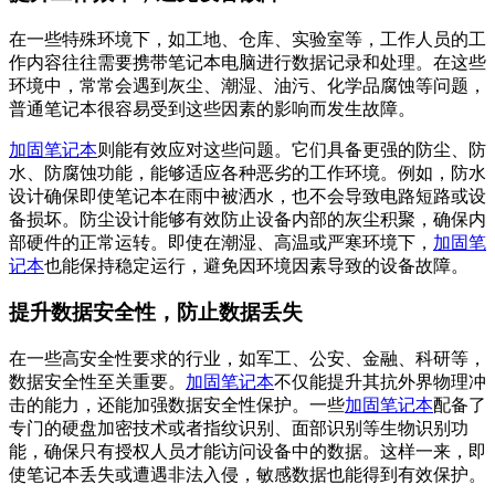
在一些特殊环境下，如工地、仓库、实验室等，工作人员的工
作内容往往需要携带笔记本电脑进行数据记录和处理。在这些
环境中，常常会遇到灰尘、潮湿、油污、化学品腐蚀等问题，
普通笔记本很容易受到这些因素的影响而发生故障。
加固笔记本
则能有效应对这些问题。它们具备更强的防尘、防
水、防腐蚀功能，能够适应各种恶劣的工作环境。例如，防水
设计确保即使笔记本在雨中被洒水，也不会导致电路短路或设
备损坏。防尘设计能够有效防止设备内部的灰尘积聚，确保内
部硬件的正常运转。即使在潮湿、高温或严寒环境下，
加固笔
记本
也能保持稳定运行，避免因环境因素导致的设备故障。
提升数据安全性，防止数据丢失
在一些高安全性要求的行业，如军工、公安、金融、科研等，
数据安全性至关重要。
加固笔记本
不仅能提升其抗外界物理冲
击的能力，还能加强数据安全性保护。一些
加固笔记本
配备了
专门的硬盘加密技术或者指纹识别、面部识别等生物识别功
能，确保只有授权人员才能访问设备中的数据。这样一来，即
使笔记本丢失或遭遇非法入侵，敏感数据也能得到有效保护。