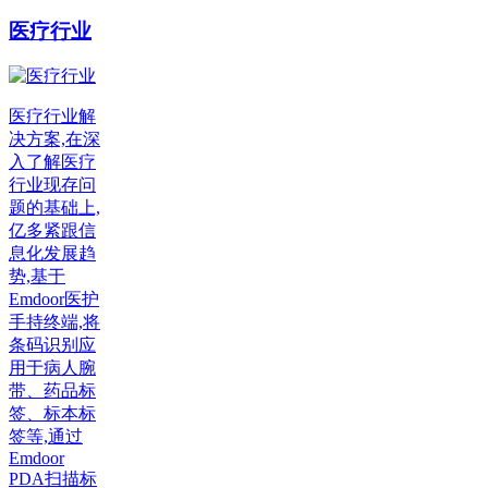
医疗行业
医疗行业解
决方案,在深
入了解医疗
行业现存问
题的基础上,
亿多紧跟信
息化发展趋
势,基于
Emdoor医护
手持终端,将
条码识别应
用于病人腕
带、药品标
签、标本标
签等,通过
Emdoor
PDA扫描标