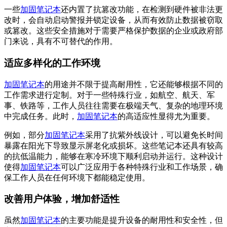
一些
加固笔记本
还内置了抗篡改功能，在检测到硬件被非法更
改时，会自动启动警报并锁定设备，从而有效防止数据被窃取
或篡改。这些安全措施对于需要严格保护数据的企业或政府部
门来说，具有不可替代的作用。
适应多样化的工作环境
加固笔记本
的用途并不限于提高耐用性，它还能够根据不同的
工作需求进行定制。对于一些特殊行业，如航空、航天、军
事、铁路等，工作人员往往需要在极端天气、复杂的地理环境
中完成任务。此时，
加固笔记本
的高适应性显得尤为重要。
例如，部分
加固笔记本
采用了抗紫外线设计，可以避免长时间
暴露在阳光下导致显示屏老化或损坏。这些笔记本还具有较高
的抗低温能力，能够在寒冷环境下顺利启动并运行。这种设计
使得
加固笔记本
可以广泛应用于各种特殊行业和工作场景，确
保工作人员在任何环境下都能稳定使用。
改善用户体验，增加舒适性
虽然
加固笔记本
的主要功能是提升设备的耐用性和安全性，但