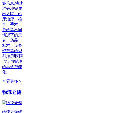
签信息,快速
准确地完成
出入院、临
床治疗、检
查、手术、
急救等不同
情况下的患
者、药品、
标本、设备
资产等的识
别,实现医院
治疗与管理
的高效智能
化。
查看更多 >
物流仓储
物流仓储解