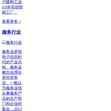
户建构工业
4.0并实现智
能工厂。
查看更多 >
服务行业
服务业是指
电子信息时
代的产业总
称。服务业
概念在理论
界尚有争
议。一般认
为服务业指
从事服务产
品的生产部
门和企业的
集合，2013