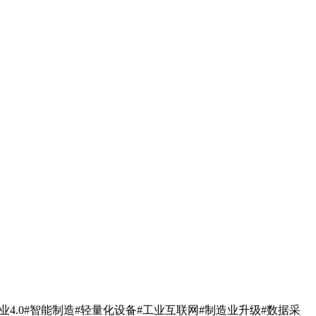
业4.0#智能制造#轻量化设备#工业互联网#制造业升级#数据采